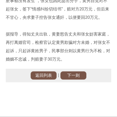
麽事都没有发生”，张女也因此提出分手，黄男自觉对不
起张女，签下“情感纠纷切结书”，赔对方20万元，但后来
不甘心，央求妻子控告张女通奸，以便要回20万元。
据报导，得知丈夫出轨，黄妻怒告丈夫和张女妨害家庭，
再打离婚官司，检察官认定黄男欺骗对方未婚，对张女不
起诉，只起诉黄姓男子，民事部分则以黄男行为不检，对
婚姻不忠诚，判赔妻子30万元。
|
返回列表
下一则