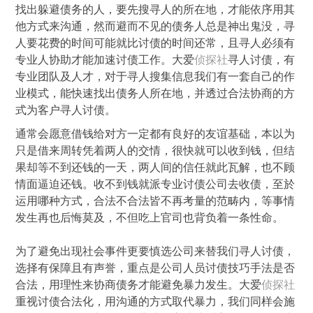
找出躲避债务的人，要先搜寻人的所在地，才能依序用其
他方式来沟通，然而避而不见的债务人总是神出鬼没，寻
人要花费的时间可能就比讨债的时间还常，且寻人必须有
专业人协助才能加速讨债工作。大爱
侦探社
寻人讨债，有
专业团队及人才，对于寻人搜集信息我们有一套自己的作
业模式，能快速找出债务人所在地，并透过合法协商的方
式为客户寻人讨债。
通常会愿意借钱给对方一定都有良好的友谊基础，本以为
只是借来周转凭着两人的交情，很快就可以收到钱，但结
果却等不到还钱的一天，两人间的信任就此瓦解，也不顾
情面逼迫还钱。收不到钱就派专业讨债公司去收债，至於
运用哪种方式，合法不合法皆不再考量的范畴内，等事情
发生再也后悔莫及，不但吃上官司也背负着一条性命。
为了避免出现社会事件更要慎选公司来替我们寻人讨债，
选择有保障且有声誉，重点是公司人员讨债技巧手法是否
合法，用理性来协商债务才能避免暴力发生。大爱
侦探社
重视讨债合法化，用沟通的方式取代暴力，我们同样会施