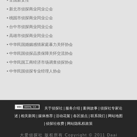
▪ 全国新女性
▪ 新北市侦探商业同业公会
▪ 桃园市侦探商业同业公会
▪ 台中市侦探商业同业公会
▪ 高雄市侦探商业同业公会
▪ 中华民国婚姻感情家庭暴力关怀协会
▪ 中华民国侦探品质保障关怀交流协会
▪ 中华民国工商经济市场调查侦探协会
▪ 中华民国侦探专业经理人协会
关于侦探社
|
服务介绍
|
案例故事
|
侦探社专家论
述
|
相关新闻
|
媒体推荐
|
活动花絮
|
各区据点
|
联系我们
|
网站地图
|
侦探社收费
|
网站隐私权政策
大爱
侦探社
版权所有 Copyright © 2011 Daai