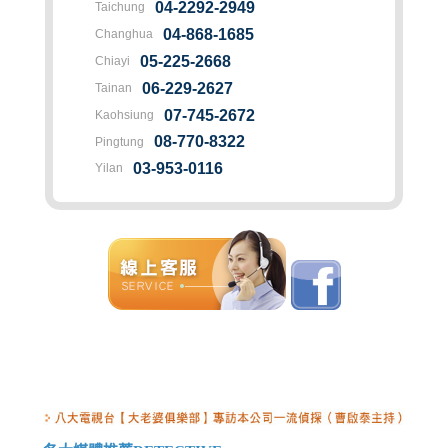
04-2292-2949
Taichung
04-868-1685
Changhua
05-225-2668
Chiayi
06-229-2627
Tainan
07-745-2672
Kaohsiung
08-770-8322
Pingtung
03-953-0116
Yilan