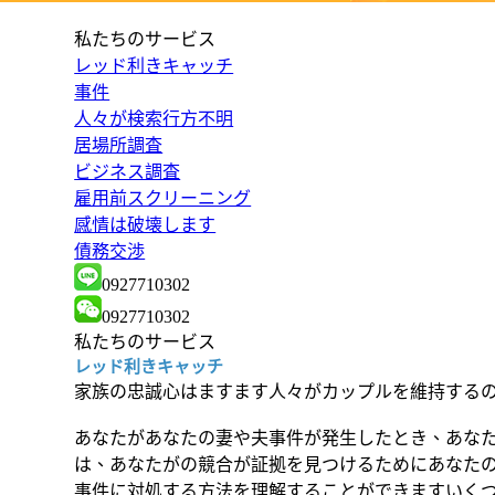
私たちのサービス
レッド利きキャッチ
事件
人々が検索行方不明
居場所調査
ビジネス調査
雇用前スクリーニング
感情は破壊します
債務交渉
0927710302
0927710302
私たちのサービス
レッド利きキャッチ
家族の忠誠心はますます人々がカップルを維持する
あなたがあなたの妻や夫事件が発生したとき、あなた
は、あなたがの競合が証拠を見つけるためにあなた
事件に対処する方法を理解することができますいくつ