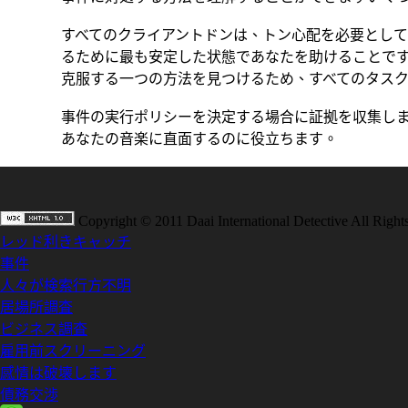
すべてのクライアントドンは、トン心配を必要とし
るために最も安定した状態であなたを助けることです
克服する一つの方法を見つけるため、すべてのタス
事件の実行ポリシーを決定する場合に証拠を収集し
あなたの音楽に直面するのに役立ちます。
Copyright © 2011 Daai International Detective All Right
レッド利きキャッチ
事件
人々が検索行方不明
居場所調査
ビジネス調査
雇用前スクリーニング
感情は破壊します
債務交渉