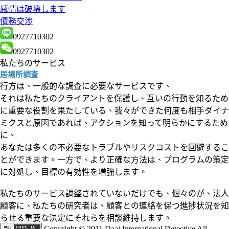
感情は破壊します
債務交渉
0927710302
0927710302
私たちのサービス
居場所調査
行方は、一般的な調査に必要なサービスです、
それは私たちのクライアントを保護し、互いの行動を知るため
に重要な役割を果たしている、我々ができた何度も相手ダイナ
ミクスと原因であれば、アクションを知って明らかにするため
に、
あなたは多くの不必要なトラブルやリスクコストを回避するこ
とができます。一方で、より正確な方法は、プログラムの策定
に対処し、目標の有効性を増強します。
私たちのサービス調整されていないだけでも、個々のが、法人
顧客に、私たちの研究者は、顧客との連絡を保つ進捗状況を知
らせる重要な決定にそれらを相談維持します。
Copyright © 2011 Daai International Detective All