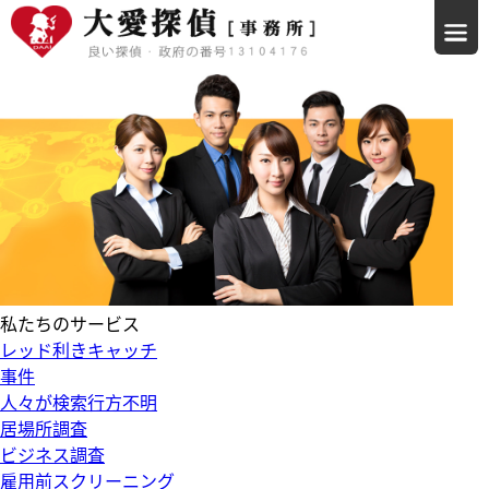
私たちのサービス
レッド利きキャッチ
事件
人々が検索行方不明
居場所調査
ビジネス調査
雇用前スクリーニング