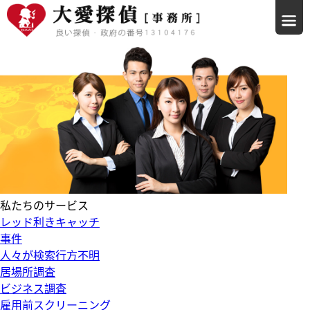
私たちのサービス
レッド利きキャッチ
事件
人々が検索行方不明
居場所調査
ビジネス調査
雇用前スクリーニング