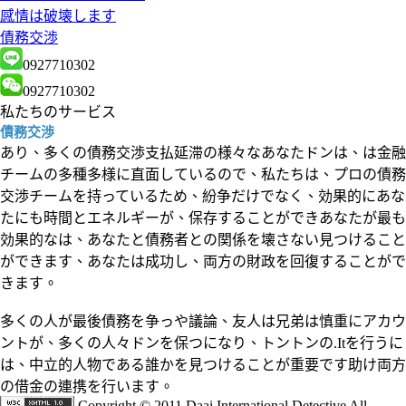
感情は破壊します
債務交渉
0927710302
0927710302
私たちのサービス
債務交渉
あり、多くの債務交渉支払延滞の様々なあなたドンは、は金融
チームの多種多様に直面しているので、私たちは、プロの債務
交渉チームを持っているため、紛争だけでなく、効果的にあな
たにも時間とエネルギーが、保存することができあなたが最も
効果的なは、あなたと債務者との関係を壊さない見つけること
ができます、あなたは成功し、両方の財政を回復することがで
きます。
多くの人が最後債務を争っや議論、友人は兄弟は慎重にアカウ
ントが、多くの人々ドンを保つになり、トントンの.Itを行うに
は、中立的人物である誰かを見つけることが重要です助け両方
の借金の連携を行います。
Copyright © 2011 Daai International Detective All