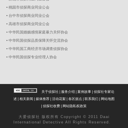
▪ 桃园市侦探商业同业公会
▪ 台中市侦探商业同业公会
▪ 高雄市侦探商业同业公会
▪ 中华民国婚姻感情家庭暴力关怀协会
▪ 中华民国侦探品质保障关怀交流协会
▪ 中华民国工商经济市场调查侦探协会
▪ 中华民国侦探专业经理人协会
关于侦探社
|
服务介绍
|
案例故事
|
侦探社专家论
述
|
相关新闻
|
媒体推荐
|
活动花絮
|
各区据点
|
联系我们
|
网站地图
|
侦探社收费
|
网站隐私权政策
大爱
侦探社
版权所有 Copyright © 2011 Daai
International Detective All Rights Reserved.