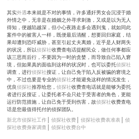
其实
外遇
本来就是不对的事情，许多通奸男女会沉浸于婚
外情之中，无非是在婚姻之外寻求刺激，又或是以为无人
得知，便越陷越深，但小心夜路走多会遇到鬼，就如同此
案件中的被害人一样，既便最后清醒，想要回归家庭，结
果却遭到恐吓威胁，甚至引起丈夫离婚，近乎是人财两失
的状况，所以
侦探社
收费查电话提醒民众，做任何事都应
该三思而后行，不要因为一时的贪婪，而导致自己陷入窘
境，但如果真的面临到这样的状况时，也可以委托
侦探社
调查，进行
侦探社
搜证，让自己免于陷入反被骗的窘境之
中，不过也要是专业的
侦探社
才能避免这样的情况发生，
优良
侦探社
推荐给您，
侦探社
收费查电话就是能够为委托
者进行反搜证，让委托者不会只处于受害者的角色，更能
运行防范措施，让自己免于受到伤害，故
侦探社
收费查电
话是您最值得托付的侦探团队。
新北市侦探社工作
│
侦探社收费
│
侦探社收费表准表
│
侦
探社收费身家调查
│
侦探社收费台中