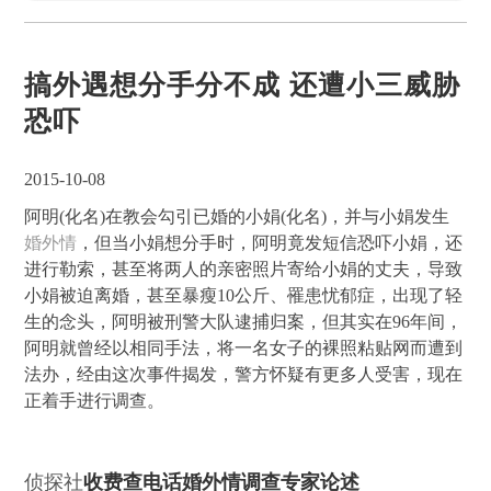
搞外遇想分手分不成 还遭小三威胁
恐吓
2015-10-08
阿明(化名)在教会勾引已婚的小娟(化名)，并与小娟发生
婚外情
，但当小娟想分手时，阿明竟发短信恐吓小娟，还
进行勒索，甚至将两人的亲密照片寄给小娟的丈夫，导致
小娟被迫离婚，甚至暴瘦10公斤、罹患忧郁症，出现了轻
生的念头，阿明被刑警大队逮捕归案，但其实在96年间，
阿明就曾经以相同手法，将一名女子的裸照粘贴网而遭到
法办，经由这次事件揭发，警方怀疑有更多人受害，现在
正着手进行调查。
侦探社
收费查电话婚外情调查专家论述