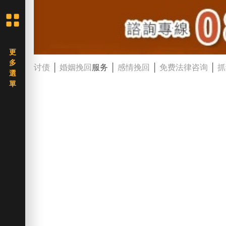
讨债
│
婚姻挽回
服务 │
感情挽回
│
免费法律咨询
│
抓