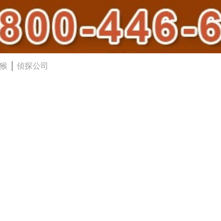
猴
│
侦探公司