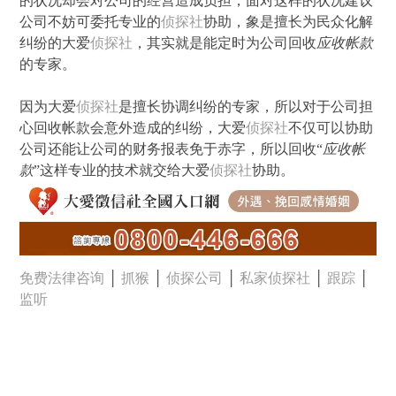
的状况却会对公司的经营造成负担，面对这样的状况建议
公司不妨可委托专业的
侦探社
协助，象是擅长为民众化解
纠纷的大爱
侦探社
，其实就是能定时为公司回收
应收帐款
的专家。
因为大爱
侦探社
是擅长协调纠纷的专家，所以对于公司担
心回收帐款会意外造成的纠纷，大爱
侦探社
不仅可以协助
公司还能让公司的财务报表免于赤字，所以回收“
应收帐
款
”这样专业的技术就交给大爱
侦探社
协助。
免费法律咨询
│
抓猴
│
侦探公司
│
私家侦探社
│
跟踪
│
监听