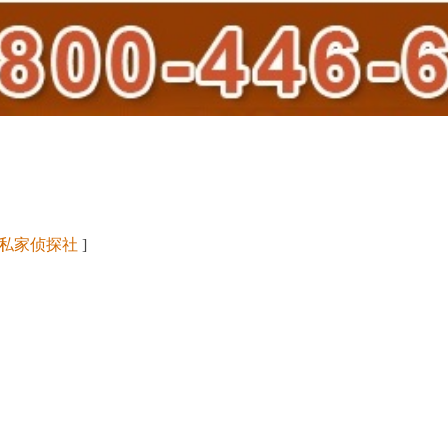
私家侦探社
]