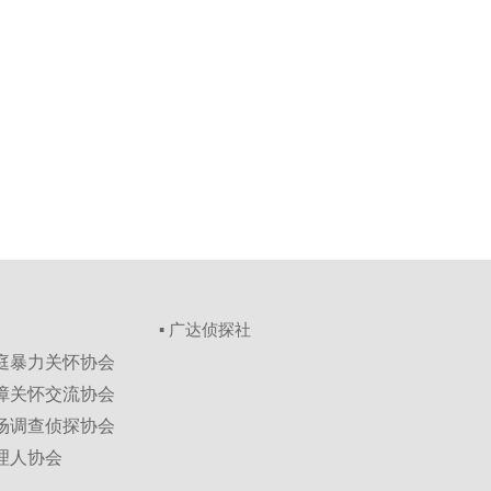
▪ 广达侦探社
家庭暴力关怀协会
保障关怀交流协会
市场调查侦探协会
理人协会