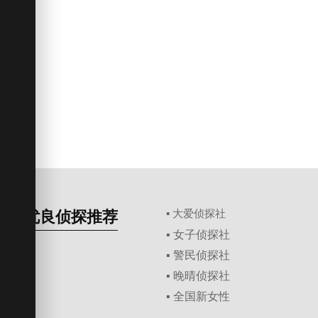
优良侦探推荐
▪ 大爱侦探社
▪ 女子侦探社
▪ 警民侦探社
▪ 晚晴侦探社
▪ 全国新女性