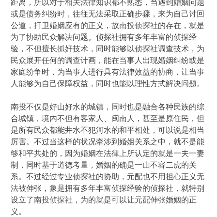
距离，所以对于相关法律知识都不熟悉，当遇到婚姻问题
或是债务纠纷时，往往无法采取正确步骤，来为自己讨回
公道，扞卫婚姻应有的正义，故
南投侦探社
的存在，就是
为了协助民众解决问题。侦探社拥有多年丰富的侦探经
验，不但擅长抓奸技术，同时能够以侦探社调查技术，为
民众展开任何的调查计画，能在当事人出现婚姻纠纷或是
家庭纷争时，为当事人进行具有法律效益的协商，让当事
人能够为自己保障权益，同时也能以理性方式解决问题。
南投不仅是好山好水的城镇，同时也是融合各种民族的综
合城镇，境内不但有客家人、闽南人，甚至是原住民，但
是所有民众都能井水不犯河水的和平相处，可以说是相当
厉害。不过当这样的状况牵涉到婚姻关系之中，就不是能
够和平共处的，因为婚姻在法律上所认定的就是一夫一妻
制，同时基于道德考量，婚姻的确是一山不容二虎的关
系。不过经过专业侦探社的协助，元配也不用担心正义无
法被伸张，象是拥有多年丰富侦探经验的侦探社，就特别
设立了
南投侦探社
，为的就是可以让元配伸张婚姻的正
义。