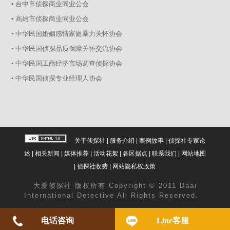
▪ 台中市侦探商业同业公会
▪ 高雄市侦探商业同业公会
▪ 中华民国婚姻感情家庭暴力关怀协会
▪ 中华民国侦探品质保障关怀交流协会
▪ 中华民国工商经济市场调查侦探协会
▪ 中华民国侦探专业经理人协会
关于侦探社
|
服务介绍
|
案例故事
|
侦探社专家论
述
|
相关新闻
|
媒体推荐
|
活动花絮
|
各区据点
|
联系我们
|
网站地图
|
侦探社收费
|
网站隐私权政策
大爱
侦探社
版权所有 Copyright © 2011 Daai
International Detective All Rights Reserved.
电话咨询
Line客服