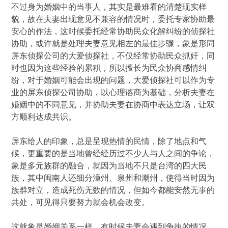
不过身为婚姻中的当事人，其实是最难看的清楚现实样
貌，故在夫妻出现意见不兼容的情况时，委托专家协助最
安心的作法，这时候委托经常协助民众化解纠纷的侦探社
协助，或许就是处理夫妻意见相左的最佳步骤，象是形同
屏东侦探公司的大爱侦探社，不仅经常协助民众抓奸，同
时也因为这些经验的累积，所以擅长为民众协商感情纠
纷，对于婚姻可能会出现的问题，大爱侦探社可以作为专
业的屏东侦探公司协助，以心理谘商为基础，分析夫妻在
婚姻中的不同意见，并协助夫妻在协商中表达立场，让双
方顺利达成共识。
屏东给人的印象，总是呈现热情的民情，除了地点和气
候，更重要的是当地曾经经历过不少人与人之间的争论，
象是多元族群的融合，就因为当地不只是台湾的四大民
族，其中闽南人还细分漳州、泉州和潮州，使得当时因为
族群对立，造成死伤无数的情况，但如今都能安然无事的
共处，可见得只要努力就会机会改变。
这就象是婚姻关系一样，有时候夫妻会遇到争执的情况，