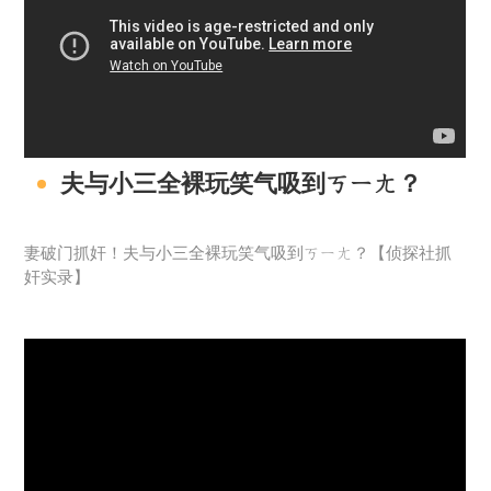
夫与小三全裸玩笑气吸到ㄎㄧㄤ？
妻破门抓奸！夫与小三全裸玩笑气吸到ㄎㄧㄤ？【侦探社抓
奸实录】