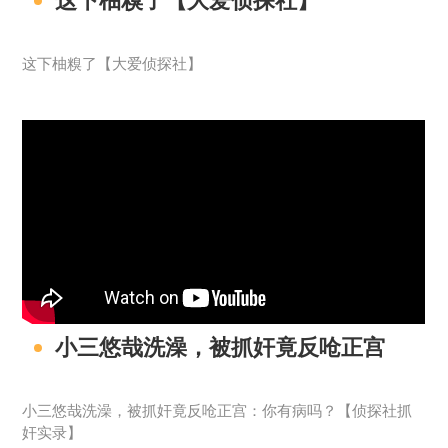
这下柚糗了【大爱侦探社】
这下柚糗了【大爱侦探社】
小三悠哉洗澡，被抓奸竟反呛正宫
小三悠哉洗澡，被抓奸竟反呛正宫：你有病吗？【侦探社抓
奸实录】