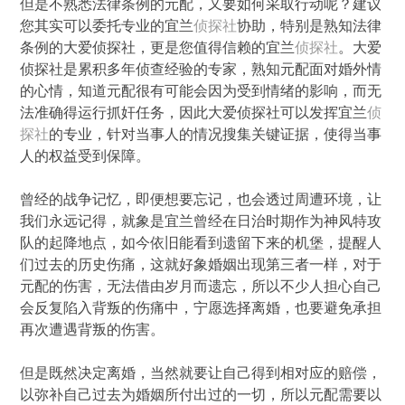
但是不熟悉法律条例的元配，又要如何采取行动呢？建议
您其实可以委托专业的宜兰
侦探社
协助，特别是熟知法律
条例的大爱侦探社，更是您值得信赖的宜兰
侦探社
。大爱
侦探社是累积多年侦查经验的专家，熟知元配面对婚外情
的心情，知道元配很有可能会因为受到情绪的影响，而无
法准确得运行抓奸任务，因此大爱侦探社可以发挥宜兰
侦
探社
的专业，针对当事人的情况搜集关键证据，使得当事
人的权益受到保障。
曾经的战争记忆，即便想要忘记，也会透过周遭环境，让
我们永远记得，就象是宜兰曾经在日治时期作为神风特攻
队的起降地点，如今依旧能看到遗留下来的机堡，提醒人
们过去的历史伤痛，这就好象婚姻出现第三者一样，对于
元配的伤害，无法借由岁月而遗忘，所以不少人担心自己
会反复陷入背叛的伤痛中，宁愿选择离婚，也要避免承担
再次遭遇背叛的伤害。
但是既然决定离婚，当然就要让自己得到相对应的赔偿，
以弥补自己过去为婚姻所付出过的一切，所以元配需要以