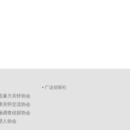
▪ 广达侦探社
家庭暴力关怀协会
保障关怀交流协会
市场调查侦探协会
理人协会