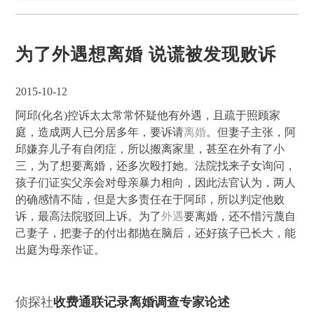
为了外遇想离婚 说谎被发现败诉
2015-10-12
阿邱(化名)控诉太太常常怀疑他有外遇，且疏于照顾家
庭，造成两人已分居多年，要诉请
离婚
。但妻子主张，阿
邱嫌弃儿子有自闭症，所以搬离家里，甚至在外有了小
三，为了想要离婚，还多次殴打她。法院找来子女询问，
孩子们证实父亲会对母亲暴力相向，因此法官认为，两人
的确感情不陆，但是大多责任在于阿邱，所以判定他败
诉，最高法院驳回上诉。为了
外遇
要离婚，还不惜污蔑自
己妻子，把妻子的付出都抛在脑后，还好孩子已长大，能
出庭为母亲作证。
侦探社
收费通联记录离婚调查专家论述