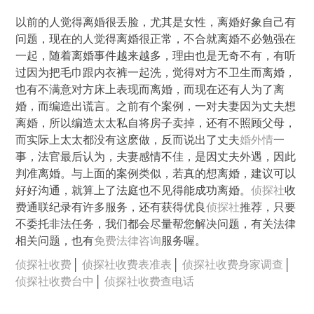
以前的人觉得离婚很丢脸，尤其是女性，离婚好象自己有
问题，现在的人觉得离婚很正常，不合就离婚不必勉强在
一起，随着离婚事件越来越多，理由也是无奇不有，有听
过因为把毛巾跟内衣裤一起洗，觉得对方不卫生而离婚，
也有不满意对方床上表现而离婚，而现在还有人为了离
婚，而编造出谎言。之前有个案例，一对夫妻因为丈夫想
离婚，所以编造太太私自将房子卖掉，还有不照顾父母，
而实际上太太都没有这麽做，反而说出了丈夫
婚外情
一
事，法官最后认为，夫妻感情不佳，是因丈夫外遇，因此
判准离婚。与上面的案例类似，若真的想离婚，建议可以
好好沟通，就算上了法庭也不见得能成功离婚。
侦探社
收
费通联纪录有许多服务，还有获得优良
侦探社
推荐，只要
不委托非法任务，我们都会尽量帮您解决问题，有关法律
相关问题，也有
免费法律咨询
服务喔。
侦探社收费
│
侦探社收费表准表
│
侦探社收费身家调查
│
侦探社收费台中
│
侦探社收费查电话