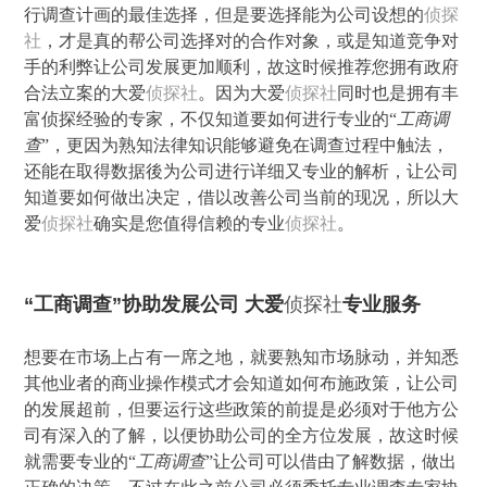
行调查计画的最佳选择，但是要选择能为公司设想的
侦探
社
，才是真的帮公司选择对的合作对象，或是知道竞争对
手的利弊让公司发展更加顺利，故这时候推荐您拥有政府
合法立案的大爱
侦探社
。因为大爱
侦探社
同时也是拥有丰
富侦探经验的专家，不仅知道要如何进行专业的“
工商调
查
”，更因为熟知法律知识能够避免在调查过程中触法，
还能在取得数据後为公司进行详细又专业的解析，让公司
知道要如何做出决定，借以改善公司当前的现况，所以大
爱
侦探社
确实是您值得信赖的专业
侦探社
。
“工商调查”协助发展公司 大爱
侦探社
专业服务
想要在市场上占有一席之地，就要熟知市场脉动，并知悉
其他业者的商业操作模式才会知道如何布施政策，让公司
的发展超前，但要运行这些政策的前提是必须对于他方公
司有深入的了解，以便协助公司的全方位发展，故这时候
就需要专业的“
工商调查
”让公司可以借由了解数据，做出