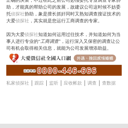
正确的决策，不过在此之前公司必须委托专业调查专家协
助，才能真的帮助公司的发展，故建议公司这时候不妨委
托
侦探社
协助，象是擅长抓奸同时又熟知调查搜证技术的
大爱
侦探社
，其实就是您运行工商调查的专家。
因为大爱
侦探社
知道如何运用过往技术，并知道如何为当
事人进行专业的“
工商调查
”，运行深入又保密的调查让公
司有机会取得相关信息，就能为公司发展增添助益。
私家侦探社
│
跟踪
│
监听
│
应收帐款
│
调查
│
查数据