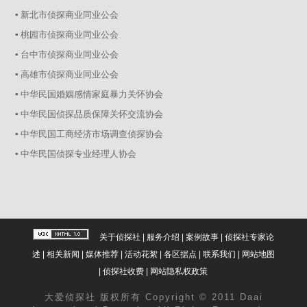
▪ 新北市侦探商业同业公会
▪ 桃园市侦探商业同业公会
▪ 台中市侦探商业同业公会
▪ 高雄市侦探商业同业公会
▪ 中华民国婚姻感情家庭暴力关怀协会
▪ 中华民国侦探品质保障关怀交流协会
▪ 中华民国工商经济市场调查侦探协会
▪ 中华民国侦探专业经理人协会
关于侦探社
|
服务介绍
|
案例故事
|
侦探社专家论
述
|
相关新闻
|
媒体推荐
|
活动花絮
|
各区据点
|
联系我们
|
网站地图
|
侦探社收费
|
网站隐私权政策
大爱
侦探社
版权所有 Copyright © 2011 Daai