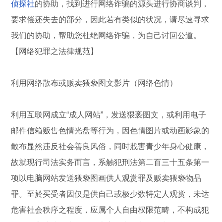
侦探社
的协助，找到进行网络诈骗的源头进行协商谈判，
要求偿还失去的部分，因此若有类似的状况，请尽速寻求
我们的协助，帮助您杜绝网络诈骗，为自己讨回公道。
【网络犯罪之法律规范】
利用网络散布或贩卖猥亵图文影片（网络色情）
利用互联网成立“成人网站”，发送猥亵图文，或利用电子
邮件信箱贩售色情光盘等行为，因色情图片或动画影象的
散布显然违反社会善良风俗，同时戕害青少年身心健康，
故就现行司法实务而言，系触犯刑法第二百三十五条第一
项以电脑网站发送猥亵图画供人观赏罪及贩卖猥亵物品
罪。至於买受者因仅是供自己或极少数特定人观赏，未达
危害社会秩序之程度，应属个人自由权限范畴，不构成犯