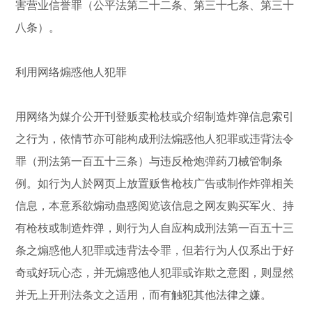
害营业信誉罪（公平法第二十二条、第三十七条、第三十
八条）。
利用网络煽惑他人犯罪
用网络为媒介公开刊登贩卖枪枝或介绍制造炸弹信息索引
之行为，依情节亦可能构成刑法煽惑他人犯罪或违背法令
罪（刑法第一百五十三条）与违反枪炮弹药刀械管制条
例。如行为人於网页上放置贩售枪枝广告或制作炸弹相关
信息，本意系欲煽动蛊惑阅览该信息之网友购买军火、持
有枪枝或制造炸弹，则行为人自应构成刑法第一百五十三
条之煽惑他人犯罪或违背法令罪，但若行为人仅系出于好
奇或好玩心态，并无煽惑他人犯罪或诈欺之意图，则显然
并无上开刑法条文之适用，而有触犯其他法律之嫌。