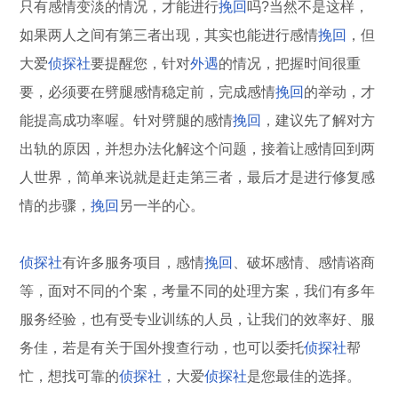
只有感情变淡的情况，才能进行
挽回
吗?当然不是这样，
如果两人之间有第三者出现，其实也能进行感情
挽回
，但
大爱
侦探社
要提醒您，针对
外遇
的情况，把握时间很重
要，必须要在劈腿感情稳定前，完成感情
挽回
的举动，才
能提高成功率喔。针对劈腿的感情
挽回
，建议先了解对方
出轨的原因，并想办法化解这个问题，接着让感情回到两
人世界，简单来说就是赶走第三者，最后才是进行修复感
情的步骤，
挽回
另一半的心。
侦探社
有许多服务项目，感情
挽回
、破坏感情、感情谘商
等，面对不同的个案，考量不同的处理方案，我们有多年
服务经验，也有受专业训练的人员，让我们的效率好、服
务佳，若是有关于国外搜查行动，也可以委托
侦探社
帮
忙，想找可靠的
侦探社
，大爱
侦探社
是您最佳的选择。