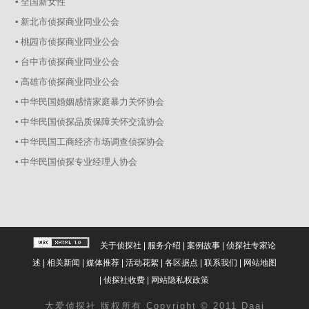
▪ 全国新女性
▪ 新北市侦探商业同业公会
▪ 桃园市侦探商业同业公会
▪ 台中市侦探商业同业公会
▪ 高雄市侦探商业同业公会
▪ 中华民国婚姻感情家庭暴力关怀协会
▪ 中华民国侦探品质保障关怀交流协会
▪ 中华民国工商经济市场调查侦探协会
▪ 中华民国侦探专业经理人协会
关于侦探社
|
服务介绍
|
案例故事
|
侦探社专家论
述
|
相关新闻
|
媒体推荐
|
活动花絮
|
各区据点
|
联系我们
|
网站地图
|
侦探社收费
|
网站隐私权政策
大爱
侦探社
版权所有 Copyright © 2011 Daai