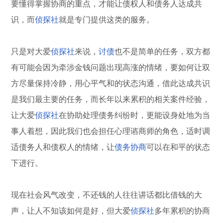
要懂得掌握协商的重点，才能让债权人和债务人达成共
识，而
侦探社
就是专门提供这类的服务。
只是对大爱
侦探社
来说，
讨债
也不是简单的任务，双方都
有可能会因为牵涉金钱问题出现高涨的情绪，要如何让双
方尽量保持冷静，用心平气和的状态沟通，借此达成共识
是我们最主要的任务，而长年以来累积的相关案件经验，
让大爱
侦探社
在协助处理债务纠纷时，更能设身处地为当
事人着想，因此我们也会担任心理谘商师的角色，适时调
适债务人和债权人的情绪，让
债务协商
可以在和平的状态
下进行。
现在社会风气改变，不还钱的人往往讲话都比借钱的大
声，让人不知该如何是好，但大爱
侦探社
多年累积的协商