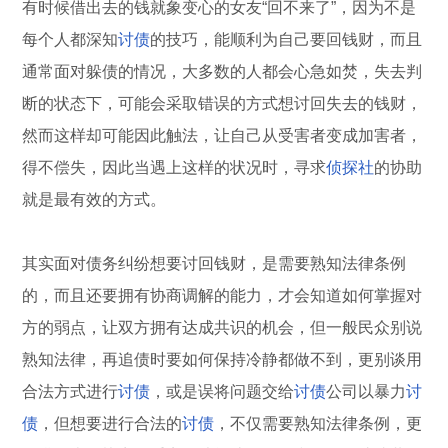
有时候借出去的钱就象变心的女友“回不来了”，因为不是
每个人都深知
讨债
的技巧，能顺利为自己要回钱财，而且
通常面对躲债的情况，大多数的人都会心急如焚，失去判
断的状态下，可能会采取错误的方式想讨回失去的钱财，
然而这样却可能因此触法，让自己从受害者变成加害者，
得不偿失，因此当遇上这样的状况时，寻求
侦探社
的协助
就是最有效的方式。
其实面对债务纠纷想要讨回钱财，是需要熟知法律条例
的，而且还要拥有协商调解的能力，才会知道如何掌握对
方的弱点，让双方拥有达成共识的机会，但一般民众别说
熟知法律，再追债时要如何保持冷静都做不到，更别谈用
合法方式进行
讨债
，或是误将问题交给
讨债
公司以暴力
讨
债
，但想要进行合法的
讨债
，不仅需要熟知法律条例，更