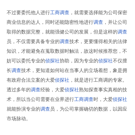
不过要委托他人进行
工商
调查
，就需要选择能为公司保密
商业信息的达人，同时还能隐密性地进行
调查
，并让公司
取得的数据完整，就能强健公司的发展，但是这样的
调查
员，不仅需要具备专业的
调查
技术，更要懂得相关的法律
知识，才能避免在蒐取数据时触法，故这时候推荐您，不
妨可以委托专业的
侦探社
协助，因为专业的
侦探社
不仅擅
长
调查
技术，更知道如何站在当事人的立场着想，象是拥
有政府合法立案的大爱
侦探社
，就是进行工商调的专家。
透过多年的
调查
经验，大爱
侦探社
熟知探查事实真相的技
术，所以当公司需要在业界进行
工商
调查
时，大爱
侦探社
就能扮演专业的
调查
员，为公司掌握确切的数据，以因应
市场脉动。