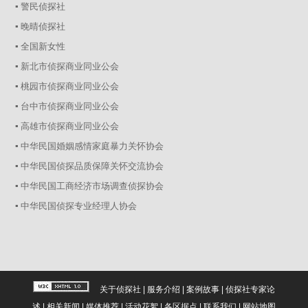
▪ 警民侦探社
▪ 晚晴侦探社
▪ 全国新女性
▪ 新北市侦探商业同业公会
▪ 桃园市侦探商业同业公会
▪ 台中市侦探商业同业公会
▪ 高雄市侦探商业同业公会
▪ 中华民国婚姻感情家庭暴力关怀协会
▪ 中华民国侦探品质保障关怀交流协会
▪ 中华民国工商经济市场调查侦探协会
▪ 中华民国侦探专业经理人协会
关于侦探社
|
服务介绍
|
案例故事
|
侦探社专家论
述
|
相关新闻
|
媒体推荐
|
活动花絮
|
各区据点
|
联系我们
|
网站地图