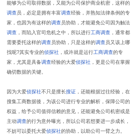
能够为公司取得数据，又能为公司保护商业机密，这样的
调查
员，必定是拥有丰富
调查
经验，并熟知法律条例的专
家，也因为有这样的
调查
员协助，才能避免公司因为触法
调查
，而陷入官司危机之中，所以进行
工商
调查
，通常都
需要委托这样的
调查
员协助，只是这样的
调查
员又该上哪
找呢?其实专业的
侦探社
，或许就是运行
工商
调查
的专
家，尤其是具备
调查
经验的大爱
侦探社
，更是公司在掌握
确切数据的关键。
因为大爱
侦探社
不只是擅长
搜证
，还能根据过往经验，在
搜集工商数据後，为该公司进行专业的解析，保障公司的
权益，给予公司值得信赖的意见，还能避免公司机密或是
主动
调查
的行为意外曝光，所以公司若想要进一步成长，
不妨可以委托大爱
侦探社
的协助，以助公司一臂之力。