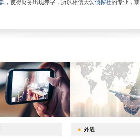
款
，使得财务出现赤字，所以相信大爱
侦探社
的专业，或
奸
外遇