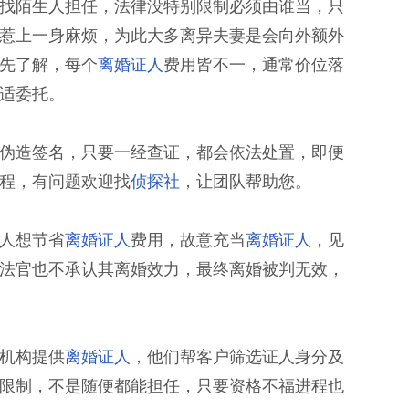
找陌生人担任，法律没特别限制必须由谁当，只
惹上一身麻烦，为此大多离异夫妻是会向外额外
先了解，每个
离婚证人
费用皆不一，通常价位落
适委托。
伪造签名，只要一经查证，都会依法处置，即便
程，有问题欢迎找
侦探社
，让团队帮助您。
人想节省
离婚证人
费用，故意充当
离婚证人
，见
法官也不承认其离婚效力，最终离婚被判无效，
机构提供
离婚证人
，他们帮客户筛选证人身分及
限制，不是随便都能担任，只要资格不福进程也