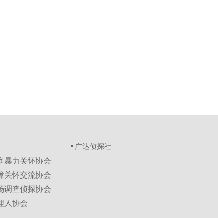
▪ 广达侦探社
家庭暴力关怀协会
保障关怀交流协会
市场调查侦探协会
理人协会