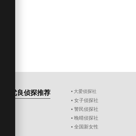
优良侦探推荐
▪ 大爱侦探社
▪ 女子侦探社
▪ 警民侦探社
▪ 晚晴侦探社
▪ 全国新女性