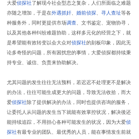
大爱
侦探社
了解现今社会型态之复杂，人们所面临之难题
亦随之增加，于是在
外遇
抓奸
、
婚前侦探
、
寻人查址
等各
种服务外，同时更提供市场
调查
、文书鉴定、宠物协寻，
以及其他各种纠纷难题协助，这样多元化的经营之下，就
是希望能有效转变以会大众对
侦探社
的刻板印象，因此无
论多奇怪的问题，所有困扰您的事情，大爱侦探都持续秉
持专业、诚信、负责来协助解决。
尤其问题的发生往往无法预料，若迟迟不处理更不是解决
的办法，往往可能生成更大的问题，导致无法收拾，而大
爱
侦探社
除了提供解决的办法，同时也提供咨询的服务，
让委托人从问题的发生当下就能有效掌控状况，解决後还
能持续追踪，不用担心各种可能发生的状况，因为大爱
侦
探社
有最专业的团队、最优秀的人员，能在事情发生前就