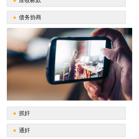
应收帐款
债务协商
抓奸
通奸