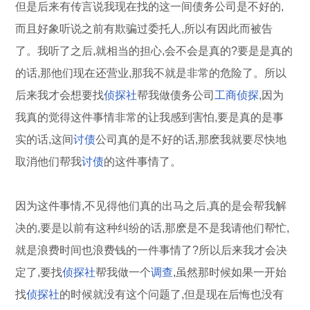
但是后来有传言说我现在找的这一间债务公司是不好的,
而且好象听说之前有欺骗过委托人,所以有因此而被告
了。我听了之后,就相当的担心,会不会是真的?要是是真的
的话,那他们现在还营业,那我不就是非常的危险了。所以
后来我才会想要找
侦探社
帮我做债务公司
工商侦探
,因为
我真的觉得这件事情非常的让我感到害怕,要是真的是事
实的话,这间
讨债
公司真的是不好的话,那麽我就要尽快地
取消他们帮我
讨债
的这件事情了。
因为这件事情,不见得他们真的出马之后,真的是会帮我解
决的,要是以前有这种纠纷的话,那麽是不是我请他们帮忙,
就是浪费时间也浪费钱的一件事情了?所以后来我才会决
定了,要找
侦探社
帮我做一个
调查
,虽然那时候如果一开始
找
侦探社
的时候就没有这个问题了,但是现在后悔也没有