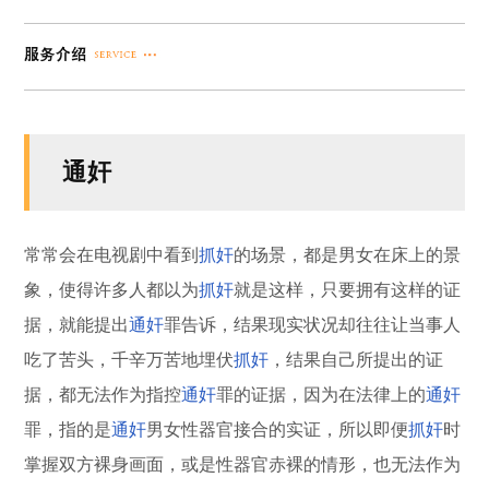
通奸
常常会在电视剧中看到
抓奸
的场景，都是男女在床上的景
象，使得许多人都以为
抓奸
就是这样，只要拥有这样的证
据，就能提出
通奸
罪告诉，结果现实状况却往往让当事人
吃了苦头，千辛万苦地埋伏
抓奸
，结果自己所提出的证
据，都无法作为指控
通奸
罪的证据，因为在法律上的
通奸
罪，指的是
通奸
男女性器官接合的实证，所以即便
抓奸
时
掌握双方裸身画面，或是性器官赤裸的情形，也无法作为