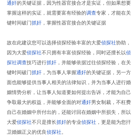
通奸
的关键证据，因为性器官接合才是实证，但如果想要
掌握这样的实证，就需要富有经验的
调查
专家，才能在关
键时间破门
抓奸
，掌握性器官接合的关键证据
故在此建议您可以选择侦探经验丰富的大爱
侦探社
协助，
因为大爱
侦探社
不只拥有丰富侦探经验，同时还擅长以
侦
探社
调查
技巧进行
抓奸
，并能够依据过往侦探经验，在关
键时间破门
抓奸
，为当事人掌握
通奸
的关键证据，另一方
面也能够提供当事人相关的法律知识，并为当事人进行婚
姻情势分析，让当事人知道要如何提出告诉，才能为自己
争取最大的权益，并能够全面的对
通奸
男女制裁，不枉费
自己在婚姻中所付出的，还能讨回在婚姻中所损失，所以
大爱
侦探社
不只是擅长
抓奸
的专业
侦探社
，更是能为您扞
卫婚姻正义的优良
侦探社
。