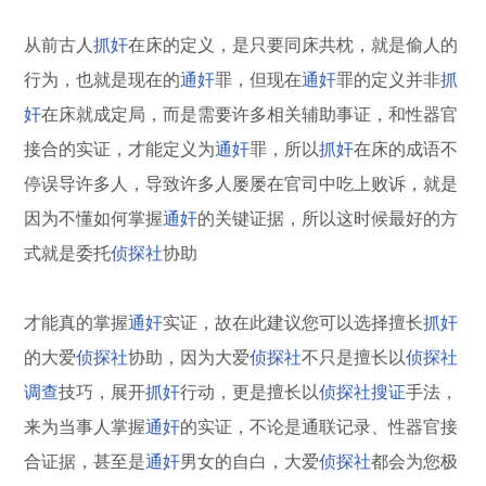
从前古人
抓奸
在床的定义，是只要同床共枕，就是偷人的
行为，也就是现在的
通奸
罪，但现在
通奸
罪的定义并非
抓
奸
在床就成定局，而是需要许多相关辅助事证，和性器官
接合的实证，才能定义为
通奸
罪，所以
抓奸
在床的成语不
停误导许多人，导致许多人屡屡在官司中吃上败诉，就是
因为不懂如何掌握
通奸
的关键证据，所以这时候最好的方
式就是委托
侦探社
协助
才能真的掌握
通奸
实证，故在此建议您可以选择擅长
抓奸
的大爱
侦探社
协助，因为大爱
侦探社
不只是擅长以
侦探社
调查
技巧，展开
抓奸
行动，更是擅长以
侦探社
搜证
手法，
来为当事人掌握
通奸
的实证，不论是通联记录、性器官接
合证据，甚至是
通奸
男女的自白，大爱
侦探社
都会为您极