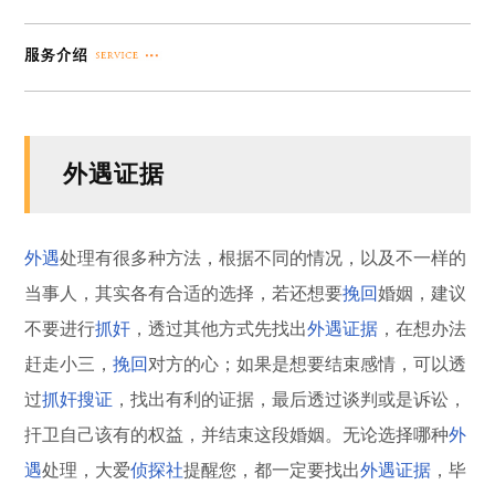
外遇证据
外遇
处理有很多种方法，根据不同的情况，以及不一样的
当事人，其实各有合适的选择，若还想要
挽回
婚姻，建议
不要进行
抓奸
，透过其他方式先找出
外遇证据
，在想办法
赶走小三，
挽回
对方的心；如果是想要结束感情，可以透
过
抓奸
搜证
，找出有利的证据，最后透过谈判或是诉讼，
扞卫自己该有的权益，并结束这段婚姻。无论选择哪种
外
遇
处理，大爱
侦探社
提醒您，都一定要找出
外遇证据
，毕