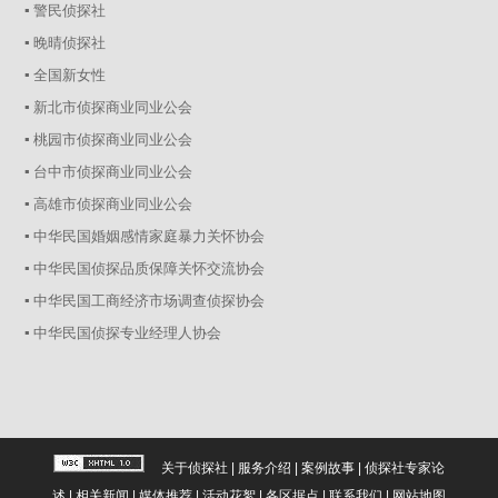
▪ 警民侦探社
▪ 晚晴侦探社
▪ 全国新女性
▪ 新北市侦探商业同业公会
▪ 桃园市侦探商业同业公会
▪ 台中市侦探商业同业公会
▪ 高雄市侦探商业同业公会
▪ 中华民国婚姻感情家庭暴力关怀协会
▪ 中华民国侦探品质保障关怀交流协会
▪ 中华民国工商经济市场调查侦探协会
▪ 中华民国侦探专业经理人协会
关于侦探社
|
服务介绍
|
案例故事
|
侦探社专家论
述
|
相关新闻
|
媒体推荐
|
活动花絮
|
各区据点
|
联系我们
|
网站地图