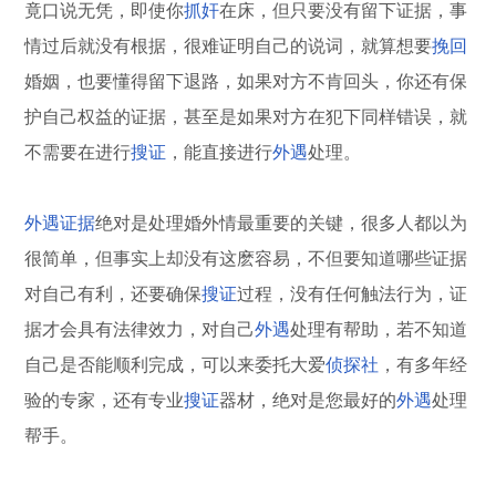
竟口说无凭，即使你
抓奸
在床，但只要没有留下证据，事
情过后就没有根据，很难证明自己的说词，就算想要
挽回
婚姻，也要懂得留下退路，如果对方不肯回头，你还有保
护自己权益的证据，甚至是如果对方在犯下同样错误，就
不需要在进行
搜证
，能直接进行
外遇
处理。
外遇证据
绝对是处理婚外情最重要的关键，很多人都以为
很简单，但事实上却没有这麽容易，不但要知道哪些证据
对自己有利，还要确保
搜证
过程，没有任何触法行为，证
据才会具有法律效力，对自己
外遇
处理有帮助，若不知道
自己是否能顺利完成，可以来委托大爱
侦探社
，有多年经
验的专家，还有专业
搜证
器材，绝对是您最好的
外遇
处理
帮手。