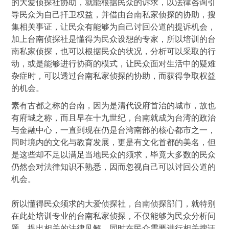
的大爱侦探社协助，就能根据民众的诉求，以法律咨询引
导民众为自己扞卫权益，并借由台南私家侦探的协助，搜
集相关事证，让民众有能够为自己讨回公道的提诉机会，
加上台南侦探社是懂得为民众设想的专家，所以培训的台
南私家侦探，也可以根据民众的状况，分析可以采取的行
动，或是能够进行协商的模式，让民众面对生活中的疑难
杂症时，可以透过台南私家侦探的协助，而获得争取权益
的机会。
素有古都之称的台南，因为是清代设府首治的城市，故也
有府城之称，而且早在十九世纪，台南就成为台湾的政治
与金融中心，一直到现在仍是台湾南部的核心都市之一，
同时境内的文化与教育发展，更是有文化首都的美名，但
是这些却不足以满足当地民众的须求，毕竟大多数的民众
仍然会对法律知识不熟悉，因而忽视自己可以讨回公道的
机会。
所以懂得民众须求的大爱侦探社，台南侦探部门，就特别
在此处培训专业的台南私家侦探，不仅能够为民众分析问
题，提出相关的法律见解，同时在民众需要进行相关搜证