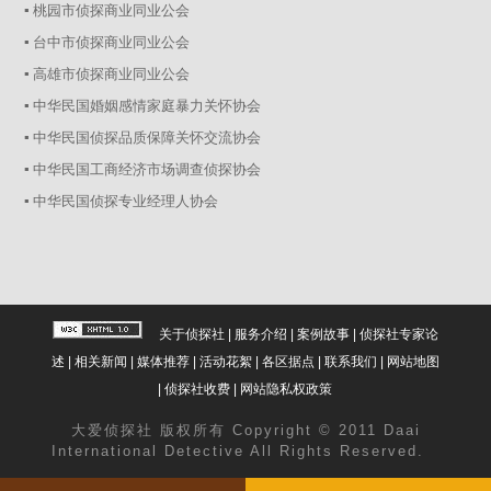
▪ 桃园市侦探商业同业公会
▪ 台中市侦探商业同业公会
▪ 高雄市侦探商业同业公会
▪ 中华民国婚姻感情家庭暴力关怀协会
▪ 中华民国侦探品质保障关怀交流协会
▪ 中华民国工商经济市场调查侦探协会
▪ 中华民国侦探专业经理人协会
关于侦探社
|
服务介绍
|
案例故事
|
侦探社专家论
述
|
相关新闻
|
媒体推荐
|
活动花絮
|
各区据点
|
联系我们
|
网站地图
|
侦探社收费
|
网站隐私权政策
大爱
侦探社
版权所有 Copyright © 2011 Daai
International Detective All Rights Reserved.