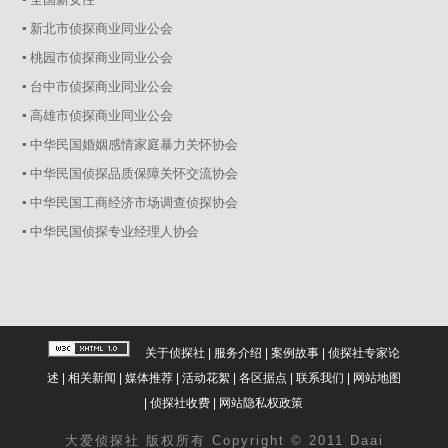
▪ 新北市侦探商业同业公会
▪ 桃园市侦探商业同业公会
▪ 台中市侦探商业同业公会
▪ 高雄市侦探商业同业公会
▪ 中华民国婚姻感情家庭暴力关怀协会
▪ 中华民国侦探品质保障关怀交流协会
▪ 中华民国工商经济市场调查侦探协会
▪ 中华民国侦探专业经理人协会
关于侦探社
|
服务介绍
|
案例故事
|
侦探社专家论
述
|
相关新闻
|
媒体推荐
|
活动花絮
|
各区据点
|
联系我们
|
网站地图
|
侦探社收费
|
网站隐私权政策
大爱
侦探社
版权所有 Copyright © 2011 Daai