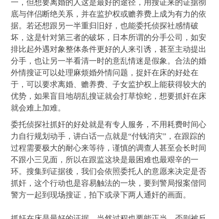
一，但想要离婚的人这是最好的途径，用搜证来的证据彻
底与伴侣断绝关系，并在监护权或赡养费上成为有力的依
据。若还想跟另一半重归旧好，也能委托侦探社感情破
坏，这是针对第三者的破坏，日本所谓的分手公司，如安
排比起外遇对象整体条件更好的人来引诱，甚至主动提出
分手，也让另一半看清一时的意乱情迷是假象。合法的婚
外情搜证可以处理麻烦婚外情问题，捉奸在床的好处在
于，可以要求离婚、赡养费、子女监护权上能获得较大的
优势，如果盲目地胡乱搜证就会打草惊蛇，想要抓奸在床
就会难上加难。
委托侦探社抓奸的好处就是有专人服务，不用耗费时间心
力自行规划动手，讲白话一点就是“付钱消灾”，在跟踪的
过程需要极大的耐心来等待，谨慎的调查人甚至会长时间
不跟小三见面，所以在跟监这块是最困难也最艰辛的一
环。搜集到证据後，我们会依照委托人的意愿来决定是否
抓奸，这个行动也是容易触法的一块，要到警局报案偕同
警方一起到现场搜证，拍下或录下两人通奸的画面。
抓奸在床是最好的证据，当然过程也要能正当，否则被反