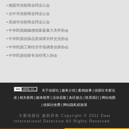
▪ 桃园市侦探商业同业公会
▪ 台中市侦探商业同业公会
▪ 高雄市侦探商业同业公会
▪ 中华民国婚姻感情家庭暴力关怀协会
▪ 中华民国侦探品质保障关怀交流协会
▪ 中华民国工商经济市场调查侦探协会
▪ 中华民国侦探专业经理人协会
关于侦探社
|
服务介绍
|
案例故事
|
侦探社专家论
述
|
相关新闻
|
媒体推荐
|
活动花絮
|
各区据点
|
联系我们
|
网站地图
|
侦探社收费
|
网站隐私权政策
大爱
侦探社
版权所有 Copyright © 2011 Daai
International Detective All Rights Reserved.