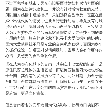
不过再完善的城市，民众仍旧要面对婚姻和感情方面的问
题，因为在法律的建构上，并没有针对感情权益的支持，
所以面对感情中遭遇挫折，只能选择自己承受，甚至在婚
姻中出现代沟的情况，也要自行进行处理，毕竟没有可以
提诉的方法，就难以合法方式为自己争取权益，不过这是
因为没有委托专业的台南私家侦探协助，才会找不到解决
问题的方法，故在此建议您可以寻求大爱侦探社的协助，
因为大爱侦探社不只是专业的台南私家侦探，更因为多年
的抓奸经验，知道面对感情问题时，当事人会有什麽样的
心情，又想要为自己争取什麽。
现在成为都市化城市的台南，其实在十七世纪的以前，是
原住民西拉雅族的生活区域，而堪称西拉雅四大社也都位
于台南，其台南的发展历经荷兰人、明郑时期，乃至于清
治时期，台南都是台湾首府，时间长达两百年，更曾在十
七世纪为荷兰东印度公司的国际贸易据点，所以台南不只
是府城，更是文化古都。
但是台南着名的安平港因为气候影响，使得港口功能不