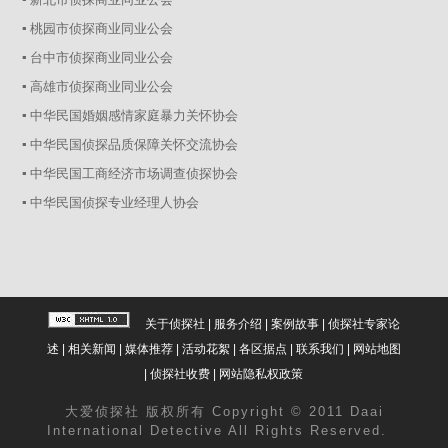
▪ 桃园市侦探商业同业公会
▪ 台中市侦探商业同业公会
▪ 高雄市侦探商业同业公会
▪ 中华民国婚姻感情家庭暴力关怀协会
▪ 中华民国侦探品质保障关怀交流协会
▪ 中华民国工商经济市场调查侦探协会
▪ 中华民国侦探专业经理人协会
关于侦探社
|
服务介绍
|
案例故事
|
侦探社专家论
述
|
相关新闻
|
媒体推荐
|
活动花絮
|
各区据点
|
联系我们
|
网站地图
|
侦探社收费
|
网站隐私权政策
大爱
侦探社
版权所有 Copyright © 2011 Daai
International Detective All Rights Reserved.