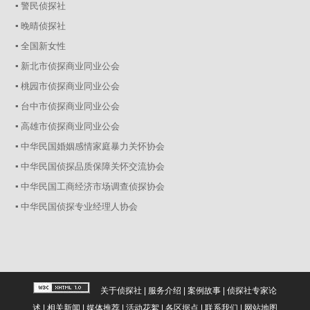
▪ 警民侦探社
▪ 晚晴侦探社
▪ 全国新女性
▪ 新北市侦探商业同业公会
▪ 桃园市侦探商业同业公会
▪ 台中市侦探商业同业公会
▪ 高雄市侦探商业同业公会
▪ 中华民国婚姻感情家庭暴力关怀协会
▪ 中华民国侦探品质保障关怀交流协会
▪ 中华民国工商经济市场调查侦探协会
▪ 中华民国侦探专业经理人协会
关于侦探社
|
服务介绍
|
案例故事
|
侦探社专家论
述
|
相关新闻
|
媒体推荐
|
活动花絮
|
各区据点
|
联系我们
|
网站地图