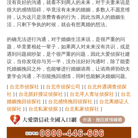
没有良好的沟通，就看不到两人的未来，对于夫妻来说是
很大的感情阻碍，毕竟没有未来的婚姻，多数人不愿意维
持，认为这只是浪费青春的行为，因此当两人的婚姻生
活，只剩下争执的时候，就会有想离婚的想法。
的确无法进行沟通，对于婚姻生活来说，是很严重的问
题，毕竟要相处一辈子，如果两人对未来没有共识，或是
遇到问题就吵架，是个很严重的问题，因此大爱侦探社建
议，当你发现你与另一半，没办法好好沟通时，除了能委
托婚姻挽回之外，也能够进行婚姻谘商，让谘商师协助夫
妻学会沟通，不但能挽回感情，同时也能解决婚姻问题。
[
台北市侦探社
] [
台北市侦探公司
] [
台北外遇调查侦探
社
] [
台北抓奸搜证侦探社
] [
台北寻人查址侦探社
] [
台北
婚姻挽回侦探社
] [
台北感情挽回侦探社
] [
台北离婚证人
侦探社
] [
台北私家侦探
] [
台北私家侦探社
]