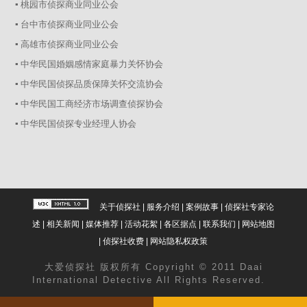
▪ 桃园市侦探商业同业公会
▪ 台中市侦探商业同业公会
▪ 高雄市侦探商业同业公会
▪ 中华民国婚姻感情家庭暴力关怀协会
▪ 中华民国侦探品质保障关怀交流协会
▪ 中华民国工商经济市场调查侦探协会
▪ 中华民国侦探专业经理人协会
关于侦探社
|
服务介绍
|
案例故事
|
侦探社专家论
述
|
相关新闻
|
媒体推荐
|
活动花絮
|
各区据点
|
联系我们
|
网站地图
|
侦探社收费
|
网站隐私权政策
大爱
侦探社
版权所有 Copyright © 2011 Daai
International Detective All Rights Reserved.