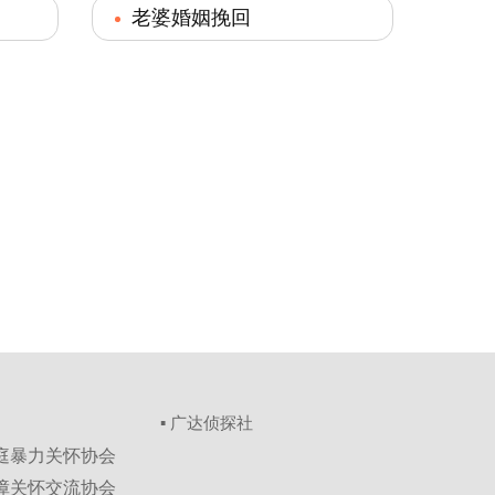
老婆婚姻挽回
▪ 广达侦探社
家庭暴力关怀协会
保障关怀交流协会