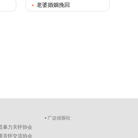
老婆婚姻挽回
▪ 广达侦探社
家庭暴力关怀协会
保障关怀交流协会