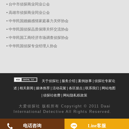
▪ 台中市侦探商业同业公会
▪ 高雄市侦探商业同业公会
▪ 中华民国婚姻感情家庭暴力关怀协会
▪ 中华民国侦探品质保障关怀交流协会
▪ 中华民国工商经济市场调查侦探协会
▪ 中华民国侦探专业经理人协会
关于侦探社
|
服务介绍
|
案例故事
|
侦探社专家论
述
|
相关新闻
|
媒体推荐
|
活动花絮
|
各区据点
|
联系我们
|
网站地图
|
侦探社收费
|
网站隐私权政策
大爱
侦探社
版权所有 Copyright © 2011 Daai
International Detective All Rights Reserved.
电话咨询
Line客服