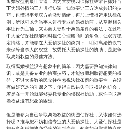
离婚权益的最佳管道，因为大爱桃园侦探社经常在抓奸当
下为婚外情的三方进行协调，知道要让三方达成共识的技
巧，也懂得平复双方的激动情绪，再加上懂得运用法律条
例，所以可以为当事人进行专业的婚姻协商，从掌握相关
事证作为主轴，来协商夫妻对于离婚条件的看法，在过程
中大爱侦探社能够同时担任心理谘商师的角色，让双方稳
定情绪，并能够在大爱侦探社的谈判下，明订离婚协议书
来保障当事人的权益，故委托大爱侦探社的协助，是您争
取离婚权益的最佳方法。
取得离婚权益没有想象中的简单，因为需要熟知法律知
识，或是具备专业的协商技巧，才能够顺利取得想要的权
益，不过大多数的民众往往忽视法律条例的重要性，在没
有做好充足的功课之下，使得自己错失争取权益的机会，
若是在一开始就能够委托专业的侦探社协助，或许争取离
婚权益没有想象的困难。
但是能够为自己争取离婚权益的桃园侦探社，又该如何选
择呢？推荐您不妨相信专业的大爱侦探社。大爱侦探社是
拥有多年婚姻协商经验的谈判专家，知道如何掌握协商的