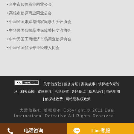
▪ 台中市侦探商业同业公会
▪ 高雄市侦探商业同业公会
▪ 中华民国婚姻感情家庭暴力关怀协会
▪ 中华民国侦探品质保障关怀交流协会
▪ 中华民国工商经济市场调查侦探协会
▪ 中华民国侦探专业经理人协会
关于侦探社
|
服务介绍
|
案例故事
|
侦探社专家论
述
|
相关新闻
|
媒体推荐
|
活动花絮
|
各区据点
|
联系我们
|
网站地图
|
侦探社收费
|
网站隐私权政策
大爱
侦探社
版权所有 Copyright © 2011 Daai
International Detective All Rights Reserved.
电话咨询
Line客服