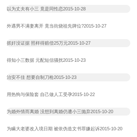
以为丈夫有小三 竟是同性恋
2015-10-28
外遇男不满妻离开 竟当街烧祖先牌位?
2015-10-27
抓奸没证据 照样得赔偿25万元
2015-10-27
得知小三数据 元配短信骚扰
2015-10-23
治安不佳 想要自制刀枪
2015-10-23
用热狗与保险套 自己做人工受孕
2015-10-22
为婚外情而离婚 没想到离婚仍遭小三抛弃
2015-10-20
为瞒大老婆改入境日期 被依伪造文书罪嫌起诉
2015-10-20