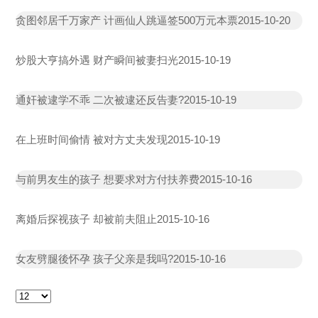
贪图邻居千万家产 计画仙人跳逼签500万元本票
2015-10-20
炒股大亨搞外遇 财产瞬间被妻扫光
2015-10-19
通奸被逮学不乖 二次被逮还反告妻?
2015-10-19
在上班时间偷情 被对方丈夫发现
2015-10-19
与前男友生的孩子 想要求对方付扶养费
2015-10-16
离婚后探视孩子 却被前夫阻止
2015-10-16
女友劈腿後怀孕 孩子父亲是我吗?
2015-10-16