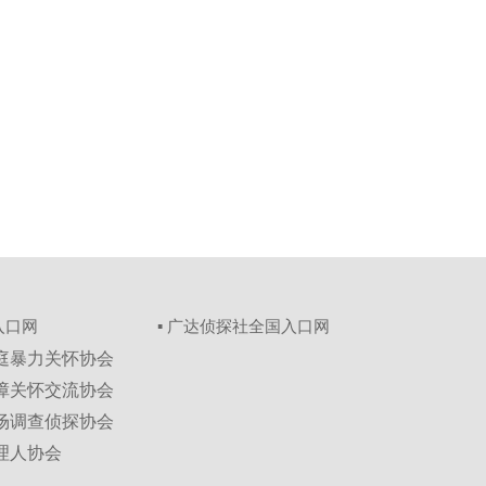
入口网
▪ 广达侦探社全国入口网
家庭暴力关怀协会
保障关怀交流协会
市场调查侦探协会
理人协会