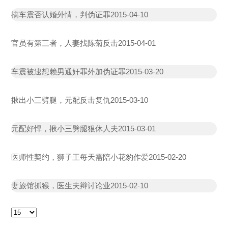
搞车震否认婚外情，判伪证罪
2015-04-10
官员有第三者，人妻找陈菊反击
2015-04-01
车震被逮想赖男通奸罪外加伪证罪
2015-03-20
揪出小三劈腿，元配反击复仇
2015-03-10
元配好悍，揪小三劈腿狠休人夫
2015-03-01
医师性契约，狮子王每天需陪小花豹作爱
2015-02-20
妻旅馆抓猴，医生夫辩讨论业
2015-02-10