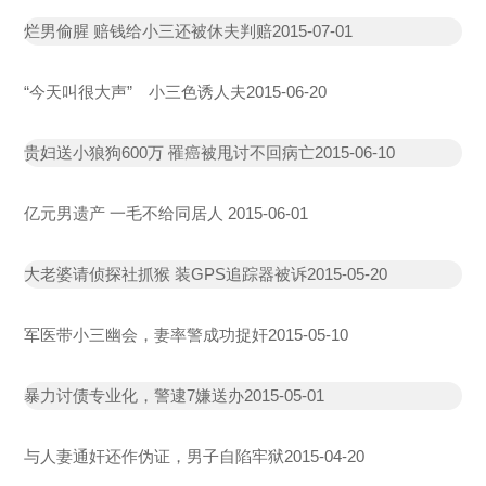
烂男偷腥 赔钱给小三还被休夫判赔
2015-07-01
“今天叫很大声” 小三色诱人夫
2015-06-20
贵妇送小狼狗600万 罹癌被甩讨不回病亡
2015-06-10
亿元男遗产 一毛不给同居人
2015-06-01
大老婆请侦探社抓猴 装GPS追踪器被诉
2015-05-20
军医带小三幽会，妻率警成功捉奸
2015-05-10
暴力讨债专业化，警逮7嫌送办
2015-05-01
与人妻通奸还作伪证，男子自陷牢狱
2015-04-20