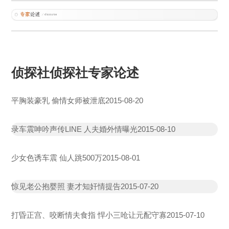
侦探社侦探社专家论述
平胸装豪乳 偷情女师被泄底
2015-08-20
录车震呻吟声传LINE 人夫婚外情曝光
2015-08-10
少女色诱车震 仙人跳500万
2015-08-01
惊见老公抱婴照 妻才知奸情提告
2015-07-20
打昏正宫、咬断情夫食指 悍小三呛让元配守寡
2015-07-10