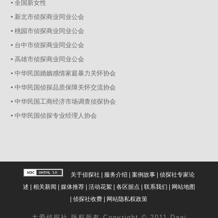
▪ 全国新女性
▪ 新北市侦探商业同业公会
▪ 桃园市侦探商业同业公会
▪ 台中市侦探商业同业公会
▪ 高雄市侦探商业同业公会
▪ 中华民国婚姻感情家庭暴力关怀协会
▪ 中华民国侦探品质保障关怀交流协会
▪ 中华民国工商经济市场调查侦探协会
▪ 中华民国侦探专业经理人协会
关于侦探社
|
服务介绍
|
案例故事
|
侦探社专家论
述
|
相关新闻
|
媒体推荐
|
活动花絮
|
各区据点
|
联系我们
|
网站地图
|
侦探社收费
|
网站隐私权政策
大爱
侦探社
版权所有 Copyright © 2011 Daai