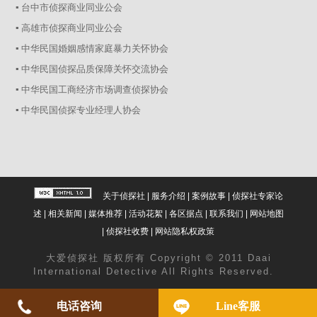
▪ 台中市侦探商业同业公会
▪ 高雄市侦探商业同业公会
▪ 中华民国婚姻感情家庭暴力关怀协会
▪ 中华民国侦探品质保障关怀交流协会
▪ 中华民国工商经济市场调查侦探协会
▪ 中华民国侦探专业经理人协会
关于侦探社
|
服务介绍
|
案例故事
|
侦探社专家论
述
|
相关新闻
|
媒体推荐
|
活动花絮
|
各区据点
|
联系我们
|
网站地图
|
侦探社收费
|
网站隐私权政策
大爱
侦探社
版权所有 Copyright © 2011 Daai
International Detective All Rights Reserved.
电话咨询
Line客服