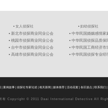
▪ 女人侦探社
▪ 妇幼侦探社
▪ 新北市侦探商业同业公会
▪ 中华民国婚姻感情
▪ 桃园市侦探商业同业公会
▪ 中华民国侦探品质
▪ 台中市侦探商业同业公会
▪ 中华民国工商经济
▪ 高雄市侦探商业同业公会
▪ 中华民国侦探专业经
绍
|
案例故事
|
侦探社专家论述
|
相关新闻
|
媒体推荐
|
活动花絮
|
各区据点
|
联系我们
|
 Copyright © 2011 Daai International Detective All Ri