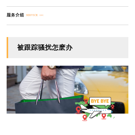
被跟踪骚扰怎麽办