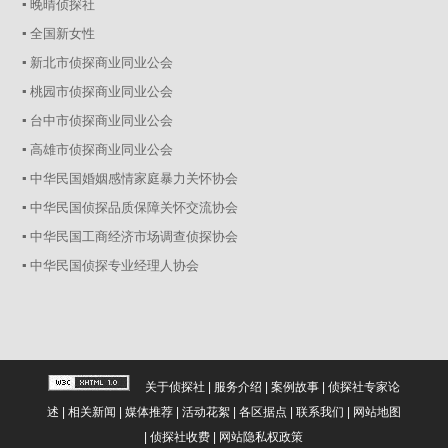
▪ 晚晴侦探社
▪ 全国新女性
▪ 新北市侦探商业同业公会
▪ 桃园市侦探商业同业公会
▪ 台中市侦探商业同业公会
▪ 高雄市侦探商业同业公会
▪ 中华民国婚姻感情家庭暴力关怀协会
▪ 中华民国侦探品质保障关怀交流协会
▪ 中华民国工商经济市场调查侦探协会
▪ 中华民国侦探专业经理人协会
关于侦探社
|
服务介绍
|
案例故事
|
侦探社专家论
述
|
相关新闻
|
媒体推荐
|
活动花絮
|
各区据点
|
联系我们
|
网站地图
|
侦探社收费
|
网站隐私权政策