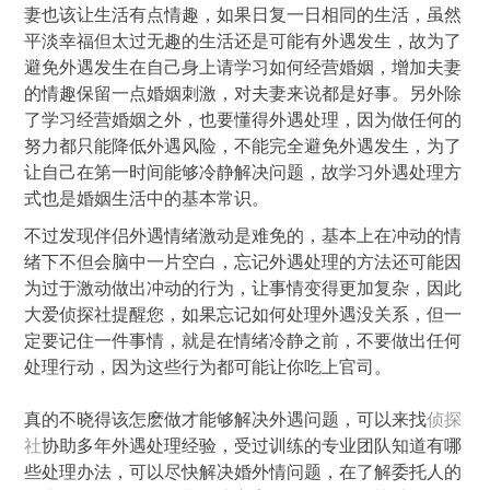
妻也该让生活有点情趣，如果日复一日相同的生活，虽然
平淡幸福但太过无趣的生活还是可能有外遇发生，故为了
避免外遇发生在自己身上请学习如何经营婚姻，增加夫妻
的情趣保留一点婚姻刺激，对夫妻来说都是好事。另外除
了学习经营婚姻之外，也要懂得外遇处理，因为做任何的
努力都只能降低外遇风险，不能完全避免外遇发生，为了
让自己在第一时间能够冷静解决问题，故学习外遇处理方
式也是婚姻生活中的基本常识。
不过发现伴侣外遇情绪激动是难免的，基本上在冲动的情
绪下不但会脑中一片空白，忘记外遇处理的方法还可能因
为过于激动做出冲动的行为，让事情变得更加复杂，因此
大爱侦探社提醒您，如果忘记如何处理外遇没关系，但一
定要记住一件事情，就是在情绪冷静之前，不要做出任何
处理行动，因为这些行为都可能让你吃上官司。
真的不晓得该怎麽做才能够解决外遇问题，可以来找
侦探
社
协助多年外遇处理经验，受过训练的专业团队知道有哪
些处理办法，可以尽快解决婚外情问题，在了解委托人的