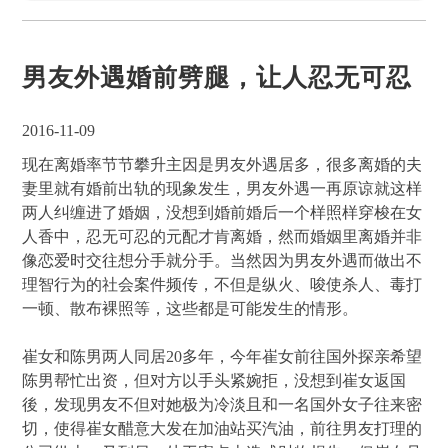
男友外遇婚前劈腿，让人忍无可忍
2016-11-09
现在离婚率节节攀升主因是男友外遇居多，很多离婚的夫
妻里就有婚前出轨的现象发生，男友外遇一再原谅就这样
两人纠缠进了婚姻，没想到婚前婚后一个样照样穿梭在女
人香中，忍无可忍的元配才肯离婚，然而婚姻里离婚并非
像恋爱时交往想分手就分手。当然因为男友外遇而做出不
理智行为的社会案件频传，不但是纵火、唆使杀人、毒打
一顿、散布裸照等，这些都是可能发生的情形。
崔女和陈男两人同居20多年，今年崔女前往国外探亲希望
陈男帮忙出资，但对方以手头紧婉拒，没想到崔女返国
後，发现男友不但对她极为冷淡且和一名国外女子往来密
切，使得崔女醋意大发在加油站买汽油，前往男友打理的