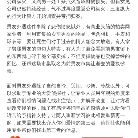
公司纵火，又到另一处工寮点火造成财物损失。但崔女见
公司仍然持续经营，气不过再度重返公司纵火，三度纵火
的行为让警方开始调查并带捕归案。
男友外遇这件事除了悲伤愤怒以外，有商业头脑的拍卖网
家业者，利用市集拍卖前男友的物品，包含相机、手表和
球衣等，要让死生们对于过去的情人怨念大放送。有人拿
了劈腿男友的包包大特卖，有人为了避免看到前男友留下
的东西就心碎干脆全部卖掉，不但卖掉物品也卖掉曾经的
回忆，还帮这场市集取名为前男友市集让逝去的爱换钞
票。
面对男友外遇除了自怨自怜、哭闹、吵架、冷战以外，可
以求助于专业的大爱侦探社，让专业人员用客观的角度来
查看你们感情问题点找出症结点，并解开改变，让对方看
到改变後的你，除了有感情咨询丰富的感情师可以听你们
诉苦给予精神支持，让两人重新学习彼此相爱重新再一
起，如果需要找出介入你们爱情的第三者，
侦探社
也能利
用专业帮你们找出第三者的信息。